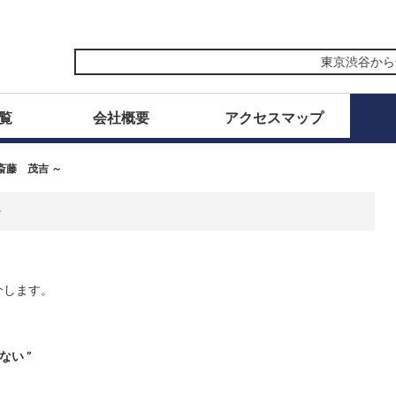
東京渋谷から全
覧
会社概要
アクセスマップ
斎藤 茂吉 ～
～
介します。
い ”