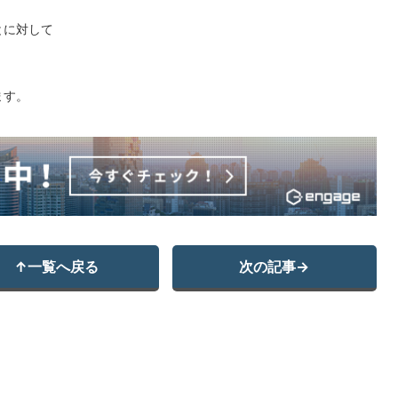
とに対して
ます。
↑
一覧へ戻る
次の記事
→